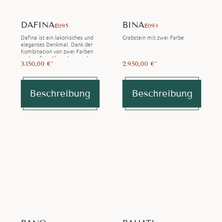
DAFINA
BINA
E095
E093
Dafina ist ein lakonisches und
Grabstein mit zwei Farbe
elegantes Denkmal. Dank der
Kombination von zwei Farben
und sanften Abrundungen des
3.150,00 €*
2.950,00 €*
Steines werden Harmonie…
Beschreibung
Beschreibung