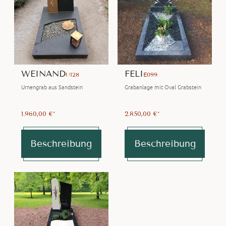
WEINAND
FELI
U128
E099
Urnengrab aus Sandstein
Grabanlage mit Oval Grabstein
1.960,00 €*
2.850,00 €*
Beschreibung
Beschreibung