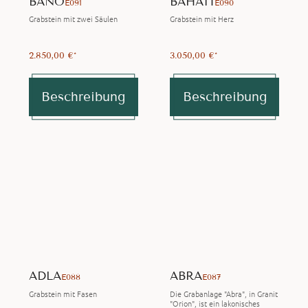
BANO
BAHATI
E091
E090
Grabstein mit zwei Säulen
Grabstein mit Herz
2.850,00 €*
3.050,00 €*
Beschreibung
Beschreibung
ADLA
ABRA
E088
E087
Grabstein mit Fasen
Die Grabanlage "Abra", in Granit
"Orion", ist ein lakonisches