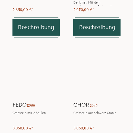
Denkmal. Mit dem
geschwungenen Stein und
2.850,00 €*
2.970,00 €*
seiner schlichten Eleganz, sticht
er…
Beschreibung
Beschreibung
FEDO
CHOR
E086
E085
Grabstein mit 2 Säulen
Grabstein aus schwarz Granit
3.050,00 €*
3.050,00 €*