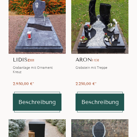
LIDIS
ARON
E101
U131
Grabanlage mit Ornament
Grabstein mit Treppe
Kreuz
2.950,00 €*
2.250,00 €*
Beschreibung
Beschreibung