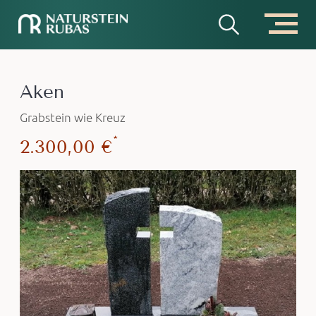
Aken
Grabstein wie Kreuz
*
2.300,00 €