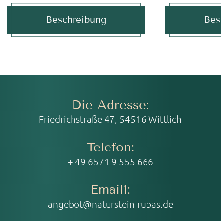
Beschreibung
Bes
Die Adresse:
Friedrichstraße 47, 54516 Wittlich
Telefon:
+ 49 6571 9 555 666
Email1:
angebot@naturstein-rubas.de