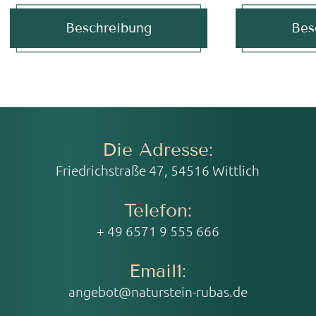
Beschreibung
Bes
Die Adresse:
Friedrichstraße 47, 54516 Wittlich
Telefon:
+ 49 6571 9 555 666
Email1:
angebot@naturstein-rubas.de