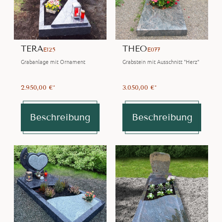
TERA
THEO
E125
E077
Grabanlage mit Ornament
Grabstein mit Ausschnitt "Herz"
2.950,00 €*
3.050,00 €*
Beschreibung
Beschreibung