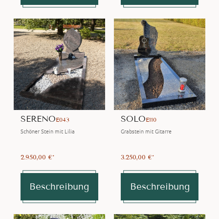
SERENO
SOLO
E043
E110
Schöner Stein mit Lilia
Grabstein mit Gitarre
2.950,00 €*
3.250,00 €*
Beschreibung
Beschreibung