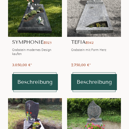
SYMPHONIE
TEFIA
E023
E042
Grabstein modernes Design
Grabstein mit Form Herz
kaufen
3.050,00 €*
2.750,00 €*
Beschreibung
Beschreibung