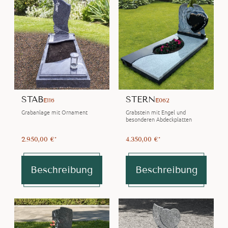
STAB
STERN
E116
E062
Grabanlage mit Ornament
Grabstein mit Engel und
besonderen Abdeckplatten
2.950,00 €*
4.350,00 €*
Beschreibung
Beschreibung