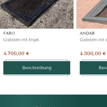
FARO
ANDAR
Grabstein mit Engel
Grabstein mit 
4.700,00 €
4.300,00 €
Beschreibung
Bes