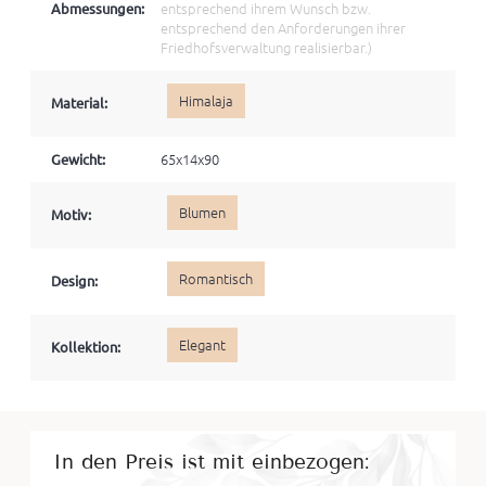
Abmessungen:
entsprechend ihrem Wunsch bzw.
entsprechend den Anforderungen ihrer
Friedhofsverwaltung realisierbar.)
Himalaja
Material:
Gewicht:
65x14x90
Blumen
Motiv:
Romantisch
Design:
Elegant
Kollektion:
In den Preis ist mit einbezogen: