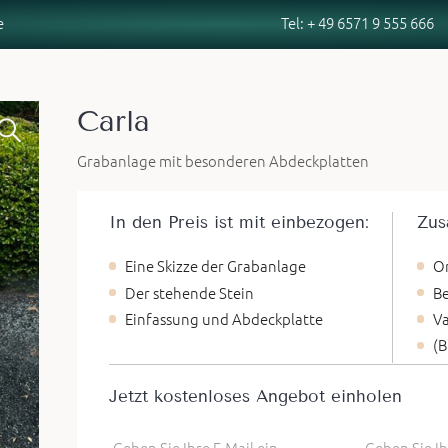
Tel: + 49 6571 9 555 666
e
Tel: + 49 6571 9 555 666
Carla
Grabanlage mit besonderen Abdeckplatten
In den Preis ist mit einbezogen:
Zus
Eine Skizze der Grabanlage
O
Der stehende Stein
Be
Einfassung und Abdeckplatte
Va
(B
Jetzt kostenloses Angebot einholen