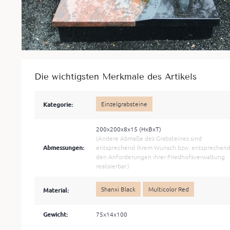
Die wichtigsten Merkmale des Artikels
Einzelgrabsteine
Kategorie:
200x200x8x15 (HxBхT)
(Andere Abmaße des Grabsteines sind
Abmessungen:
entsprechend ihrem Wunsch bzw. entsprechen
den Anforderungen ihrer Friedhofsverwaltung
realisierbar.)
Shanxi Black
Multicolor Red
Material:
Gewicht:
75x14x100