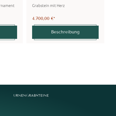
Ornament
Grabstein mit Herz
G
T
4.700,00 €*
4
Beschreibung
URNENGRABSTEINE
M