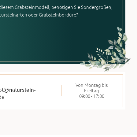
 diesem Grabsteinmodell, benötigen Sie Sondergrößen,
tursteinarten oder Grabsteinbordüre?
Von Montag bis
ot@naturstein-
Freitag
09:00 - 17:00
de