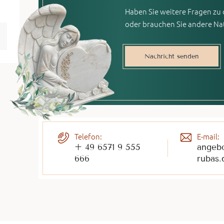
Haben Sie weitere Fragen zu
oder brauchen Sie andere Na
Nachricht senden
Telefon:
E-mail:
+ 49 6571 9 555
angeb
666
rubas.