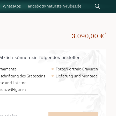
WhatsApp
angebot@naturstein-rubas.de
WhatsApp
angebot@naturstein-rubas.de
*
3.090,00 €
ätzlich können sie folgendes bestellen
rnamente
Fotos/Portrait-Gravuren
schriftung des Grabsteins
Lieferung und Montage
se und Laterne
ronze-)Figuren