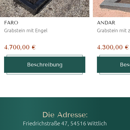
FARO
ANDAR
Grabstein mit Engel
Grabstein mit 
4.700,00 €
4.300,00 €
Beschreibung
Bes
Die Adresse:
Friedrichstraße 47, 54516 Wittlich