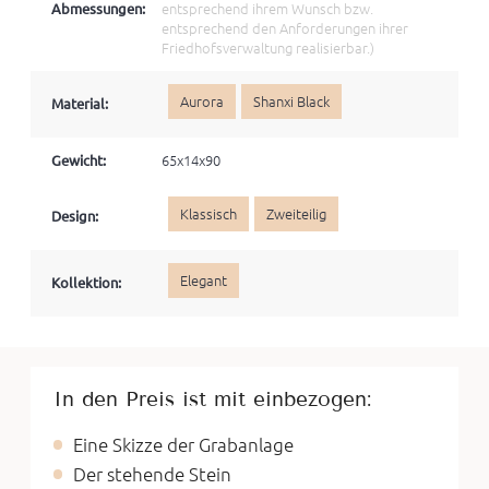
Abmessungen:
entsprechend ihrem Wunsch bzw.
entsprechend den Anforderungen ihrer
Friedhofsverwaltung realisierbar.)
Aurora
Shanxi Black
Material:
Gewicht:
65x14x90
Klassisch
Zweiteilig
Design:
Elegant
Kollektion:
In den Preis ist mit einbezogen:
Eine Skizze der Grabanlage
Der stehende Stein