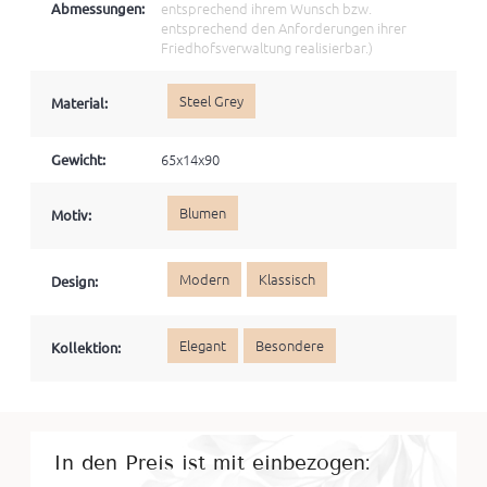
Abmessungen:
entsprechend ihrem Wunsch bzw.
entsprechend den Anforderungen ihrer
Friedhofsverwaltung realisierbar.)
Steel Grey
Material:
Gewicht:
65x14x90
Blumen
Motiv:
Modern
Klassisch
Design:
Elegant
Besondere
Kollektion:
In den Preis ist mit einbezogen: