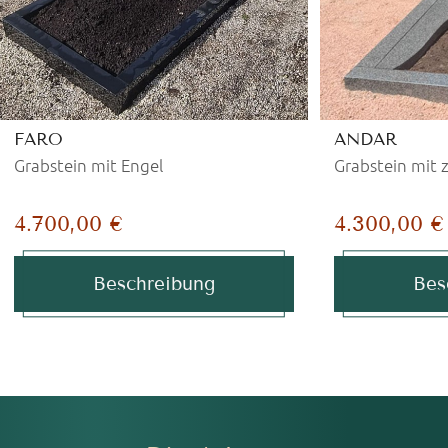
FARO
ANDAR
Grabstein mit Engel
Grabstein mit 
4.700,00 €
4.300,00 €
Beschreibung
Bes