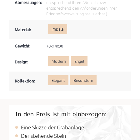
Abmessungen:
entsprechend ihrem Wunsch bzw.
entsprechend den Anforderungen ihrer
Friedhofsverwaltung realisierbar.)
Impala
Material:
Gewicht:
70x14x90
Modern
Engel
Design:
Elegant
Besondere
Kollektion:
In den Preis ist mit einbezogen:
Eine Skizze der Grabanlage
Der stehende Stein