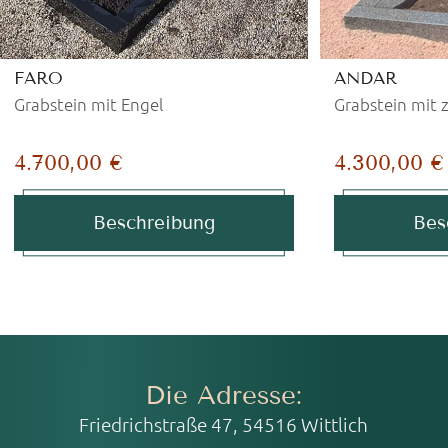
FARO
ANDAR
Grabstein mit Engel
Grabstein mit 
4.700,00 €
4.300,00 €
Beschreibung
Bes
Die Adresse:
Friedrichstraße 47, 54516 Wittlich