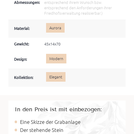
Abmessungen:
entsprechend ihrem Wunsch bzw.
entsprechend den Anforderungen ihrer
Friedhofsverwaltung realisierbar.)
Aurora
Material:
Gewicht:
45x14x70
Modern
Design:
Elegant
Kollektion:
In den Preis ist mit einbezogen:
Eine Skizze der Grabanlage
Der stehende Stein