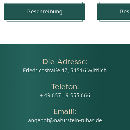
Beschreibung
Bes
Die Adresse:
Friedrichstraße 47, 54516 Wittlich
Telefon:
+ 49 6571 9 555 666
Email1:
angebot@naturstein-rubas.de