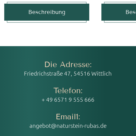
Beschreibung
Bes
Die Adresse:
Friedrichstraße 47, 54516 Wittlich
Telefon:
+ 49 6571 9 555 666
Email1:
angebot@naturstein-rubas.de