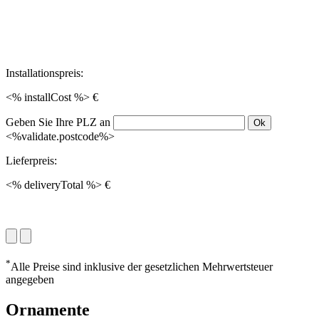
Installationspreis:
<% installCost %> €
Geben Sie Ihre PLZ an
Ok
<%validate.postcode%>
Lieferpreis:
<% deliveryTotal %> €
*
Alle Preise sind inklusive der gesetzlichen Mehrwertsteuer
angegeben
Ornamente