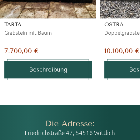
TARTA
OSTRA
Grabstein mit Baum
Doppelgrabste
7.700,00 €
10.100,00 €
Beschreibung
Bes
Die Adresse:
Friedrichstraße 47, 54516 Wittlich