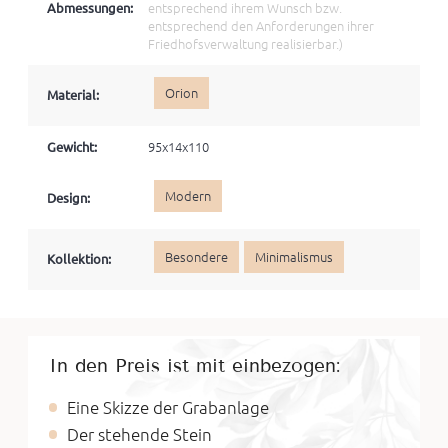
Abmessungen:
entsprechend ihrem Wunsch bzw.
entsprechend den Anforderungen ihrer
Friedhofsverwaltung realisierbar.)
Orion
Material:
Gewicht:
95x14x110
Modern
Design:
Besondere
Minimalismus
Kollektion:
In den Preis ist mit einbezogen:
Eine Skizze der Grabanlage
Der stehende Stein